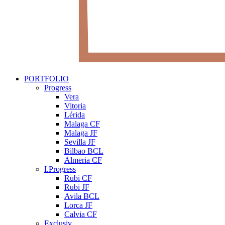
PORTFOLIO
Progress
Vera
Vitoria
Lérida
Malaga CF
Malaga JF
Sevilla JF
Bilbao BCL
Almeria CF
I.Progress
Rubi CF
Rubi JF
Avila BCL
Lorca JF
Calvia CF
Exclusiv