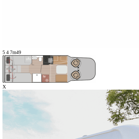
5
4
7m49
X