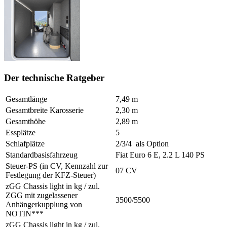
Der technische Ratgeber
Gesamtlänge
7,49 m
Gesamtbreite Karosserie
2,30 m
Gesamthöhe
2,89 m
Essplätze
5
Schlafplätze
2/3/4 als Option
Standardbasisfahrzeug
Fiat Euro 6 E, 2.2 L 140 PS
Steuer-PS (in CV, Kennzahl zur
07 CV
Festlegung der KFZ-Steuer)
zGG Chassis light in kg / zul.
ZGG mit zugelassener
3500/5500
Anhängerkupplung von
NOTIN***
zGG Chassis light in kg / zul.