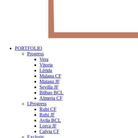
PORTFOLIO
Progress
Vera
Vitoria
Lérida
Malaga CF
Malaga JF
Sevilla JF
Bilbao BCL
Almeria CF
I.Progress
Rubi CF
Rubi JF
Avila BCL
Lorca JF
Calvia CF
Exclusiv