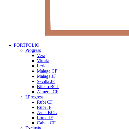
PORTFOLIO
Progress
Vera
Vitoria
Lérida
Malaga CF
Malaga JF
Sevilla JF
Bilbao BCL
Almeria CF
I.Progress
Rubi CF
Rubi JF
Avila BCL
Lorca JF
Calvia CF
Exclusiv